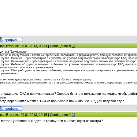
ата: Вторник, 29.01.2013, 00:34 | Сообщение #
27
Цитата
(
Джуманджи
)
тоб не было путаницы и взаимных претензий, постараюсь сформулировать принцип разбивки по группам,
 группа "Новички" - дрессировщики с собаками, по уровню подготовки заканчивающие курс ОКД, но к и
 группа "Начинающие" - дрессировщики с собаками, по уровню подготовки только что окончившие кур
 группа "Любители" - дрессировщики с собаками, по уровню подготовки окончившие курс ОКД, прошед
екоторый опыт участия в соревнованиях.
 группа "Юниоры" - дрессировщики с собаками, занимающиеся в группах подготовки к соревнованиям, 
оревнованиях.
о желанию дрессировщик может записаться в более сложную группу.
ризываю вас внимательно ознакомиться с вышеизложенным и, пока есть время, пересмотреть свою за
.е. сдавшим ОКД в новички нельзя? Хорошо бы это в положении написать, чтобы дейс
ыли.
огда перепишите метиса Тим из новичков в начинающие. ОКД он недавно сдал...
ата: Вторник, 29.01.2013, 10:15 | Сообщение #
28
 метро Царицино выходить в голову или в хвост, едем из центра?