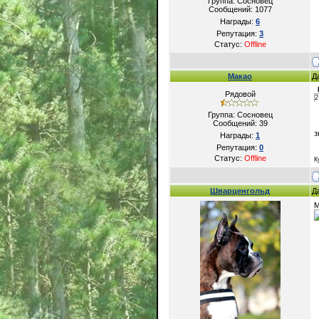
Группа: Сосновец
Сообщений:
1077
Награды:
6
Репутация:
3
Статус:
Offline
Макао
Д
Рядовой
2
Группа: Сосновец
Сообщений:
39
з
Награды:
1
Репутация:
0
Статус:
Offline
К
Шварценгольд
Д
М