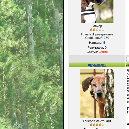
Майор
Группа: Проверенные
Сообщений:
150
Награды:
5
Репутация:
0
Статус:
Offline
Джуманджи
Д
Ч
з
1
и
2
и
3
и
4
о
П
П
Генерал-лейтенант
Ц