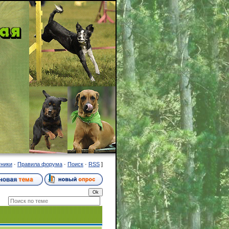
тники
·
Правила форума
·
Поиск
·
RSS
]