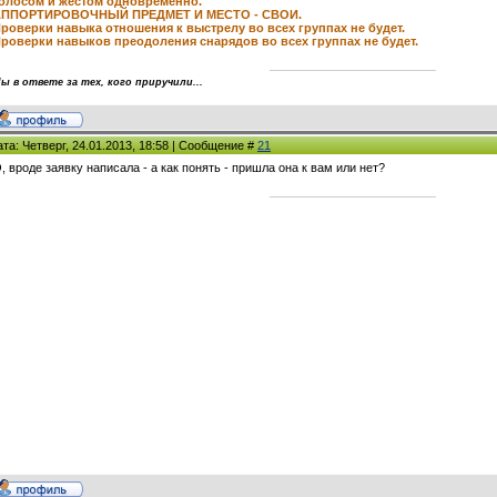
олосом и жестом одновременно.
АППОРТИРОВОЧНЫЙ ПРЕДМЕТ И МЕСТО - СВОИ.
роверки навыка отношения к выстрелу во всех группах не будет.
роверки навыков преодоления снарядов во всех группах не будет.
ы в ответе за тех, кого приручили...
ата: Четверг, 24.01.2013, 18:58 | Сообщение #
21
, вроде заявку написала - а как понять - пришла она к вам или нет?