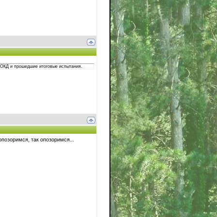
с ОКД и прошедшие итоговые испытания.
опозоримся, так опозоримся...