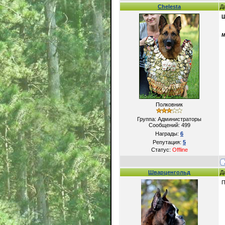
Chelesta
Д
Ш
М
Полковник
Группа: Администраторы
Сообщений:
499
Награды:
6
Репутация:
5
Статус:
Offline
Шварценгольд
Д
П