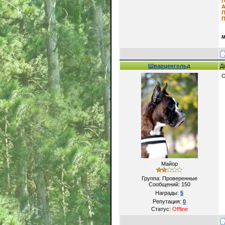
г
П
П
М
Шварценгольд
Д
О
Майор
Группа: Проверенные
Сообщений:
150
Награды:
5
Репутация:
0
Статус:
Offline