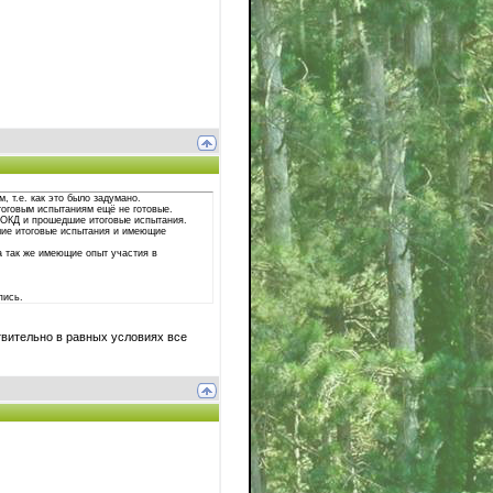
 т.е. как это было задумано.
тоговым испытаниям ещё не готовые.
с ОКД и прошедшие итоговые испытания.
шие итоговые испытания и имеющие
а так же имеющие опыт участия в
пись.
твительно в равных условиях все