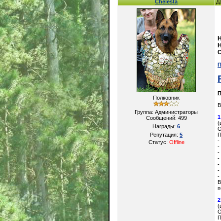
Chelesta
Д
Н
Н
С
П
Полковник
Группа: Администраторы
1
Сообщений:
499
(
Награды:
6
О
Репутация:
5
П
-
Статус:
Offline
-
-
-
-
-
-
В
п
2
(
О
П