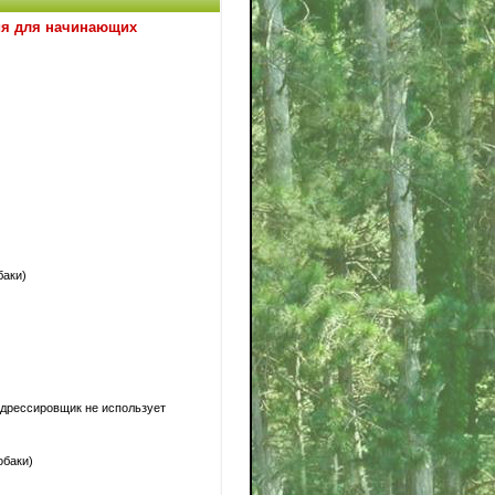
ния для начинающих
баки)
 дрессировщик не использует
обаки)