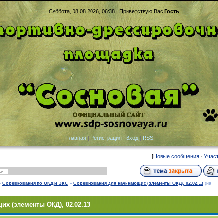
Суббота, 08.08.2026, 06:38 |
Приветствую Вас
Гость
Главная
|
Регистрация
|
Вход
|
RSS
[
Новые сообщения
·
Учас
»
»
Соревнования по ОКД и ЗКС
»
Cоревнования для начинающих (элементы ОКД), 02.02.13
(на
х (элементы ОКД), 02.02.13