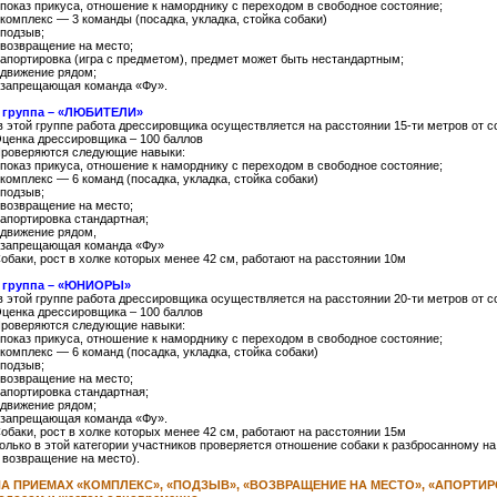
 показ прикуса, отношение к наморднику с переходом в свободное состояние;
 комплекс — 3 команды (посадка, укладка, стойка собаки)
 подзыв;
 возвращение на место;
 апортировка (игра с предметом), предмет может быть нестандартным;
 движение рядом;
 запрещающая команда «Фу».
 группа – «ЛЮБИТЕЛИ»
в этой группе работа дрессировщика осуществляется на расстоянии 15-ти метров от с
ценка дрессировщика – 100 баллов
роверяются следующие навыки:
 показ прикуса, отношение к наморднику с переходом в свободное состояние;
 комплекс — 6 команд (посадка, укладка, стойка собаки)
 подзыв;
 возвращение на место;
 апортировка стандартная;
 движение рядом,
 запрещающая команда «Фу»
обаки, рост в холке которых менее 42 см, работают на расстоянии 10м
 группа – «ЮНИОРЫ»
в этой группе работа дрессировщика осуществляется на расстоянии 20-ти метров от с
ценка дрессировщика – 100 баллов
роверяются следующие навыки:
 показ прикуса, отношение к наморднику с переходом в свободное состояние;
 комплекс — 6 команд (посадка, укладка, стойка собаки)
 подзыв;
 возвращение на место;
 апортировка стандартная;
 движение рядом;
 запрещающая команда «Фу».
обаки, рост в холке которых менее 42 см, работают на расстоянии 15м
олько в этой категории участников проверяется отношение собаки к разбросанному н
 возвращение на место).
А ПРИЕМАХ «КОМПЛЕКС», «ПОДЗЫВ», «ВОЗВРАЩЕНИЕ НА МЕСТО», «АПОРТИРО