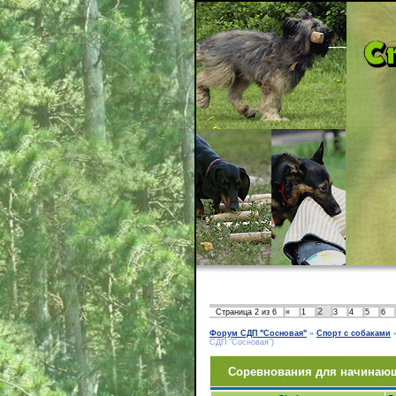
2
Страница
2
из
6
«
1
3
4
5
6
Форум СДП "Сосновая"
»
Спорт с собаками
СДП "Сосновая")
Cоревнования для начинающи