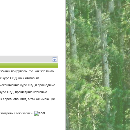
ивки по группам, т.е. как это было
е курс ОКД, но к итоговым
то окончившие курс ОКД и прошедшие
 курс ОКД, прошедшие итоговые
 к соревнованиям, а так же имеющие
смотреть свою запись.