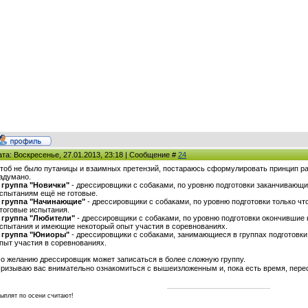
ата: Воскресенье, 27.01.2013, 23:18 | Сообщение #
24
тоб не было путаницы и взаимных претензий, постараюсь сформулировать принцип разб
адумано.
 группа "Новички"
- дрессировщики с собаками, по уровню подготовки заканчивающи
спытаниям ещё не готовые.
 группа "Начинающие"
- дрессировщики с собаками, по уровню подготовки только ч
тоговые испытания.
 группа "Любители"
- дрессировщики с собаками, по уровню подготовки окончившие
спытания и имеющие некоторый опыт участия в соревнованиях.
 группа "Юниоры"
- дрессировщики с собаками, занимающиеся в группах подготовки
пыт участия в соревнованиях.
о желанию дрессировщик может записаться в более сложную группу.
ризываю вас внимательно ознакомиться с вышеизложенным и, пока есть время, пере
ыплят по осени считают!