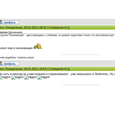
ата: Понедельник, 28.01.2013, 08:32 | Сообщение #
25
Цитата
(
Джуманджи
)
 группа "Начинающие" - дрессировщики с собаками, по уровню подготовки только что окончившие кур
начит нам в начинающие
упив риджбека, теряешь разум
ата: Понедельник, 28.01.2013, 18:54 | Сообщение #
26
ы хоть и никогда не учавствовали в соревнованиях - уже записались в Любители.. Ну 