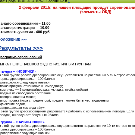
ата: Среда, 16.01.2013, 10:57 | Сообщение #
1
2 февраля 2013г. на нашей площадке пройдут соревнова
(элементы ОКД)
ачало соревнований – 11.00
ачало регистрации — 10.00
тоимость участия - 400 руб.
ПОЛОЖЕНИЕ >>>
Результаты >>>
рограмма соревнований
ВЫПОЛНЕНИЕ НАВЫКОВ ОКД ПО РАЗЛИЧНЫМ ГРУППАМ:
 группа – «НОВИЧКИ»
в этой группе работа дрессировщика осуществляется на расстоянии 5-ти метров от со
ценка дрессировщика – 100 баллов
роверяются следующие навыки:
 показ прикуса, отношение к наморднику;
 комплекс — 3 команды(посадка, укладка, стойка собаки)
 подзыв из свободного состояния;
 возвращение на место;
 апортировка (игра с предметом), предмет может быть нестандартным
 движение рядом,
 запрещающая команда «Фу».
 этой группе дрессировщикам разрешается работать с использованием поводка. Если
оводок, он получает бонусные 2балла.
 группа – «НАЧИНАЮЩИЕ»
в этой группе работа дрессировщика осуществляется на расстоянии 10-ти метров от с
ценка дрессировщика – 100 баллов
роверяются следующие навыки: