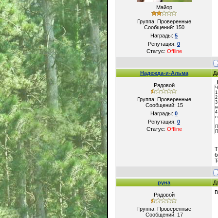
Майор
Группа: Проверенные
Сообщений:
150
Награды:
5
Репутация:
0
Статус:
Offline
Надежда-и-Альма
Д
Рядовой
Ч
1
2
Группа: Проверенные
3
Сообщений:
15
н
4
Награды:
0
с
Репутация:
0
П
Статус:
Offline
П
Т
б
Т
руна
Д
В
Рядовой
Группа: Проверенные
Сообщений:
17