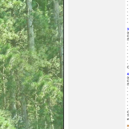
-
-
-
-
-
-
-
3
(
О
П
-
-
-
-
-
-
-
С
4
(
О
П
-
-
-
-
-
-
-
С
Т
и
Н