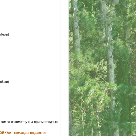
обаки)
обаки)
а земле лакомству (на приеме подзыв
ВКА» - команды подаются