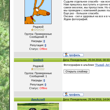
Судьям отдельное спасибо - как все
Нам пришлось выступить и срочно е
самое веселое, мы пропустили. Но 
мы проведем с компанией рыжих по
Еще раз - большое спасибо.
Оксана - сил и здоровья на все и в 
Ждем фотографий.
Рядовой
Группа: Проверенные
Сообщений:
8
Награды:
0
Репутация:
0
Статус:
Offline
GinDoS
Дата: Понедельник, 25.04.2016, 00:3
Фотогррафии в альбоме
"Рыжий, Ап! 
Рядовой
Группа: Проверенные
Сообщений:
1
Награды:
0
Репутация:
0
Статус:
Offline
ДинАстиЯ
Дата: Понедельник, 25.04.2016, 14:0