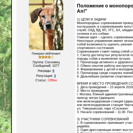
Положение о монопоро
Ап!"
1) ЦЕЛИ И ЗАДАЧИ
Монопородных соревнования проводя
послушания, в соревнованиях могу
служб: ОКД, ВД, КП, УГС, БХ, обиди
хозяина и его собаки.
Главная идея – сделать соревнован
Некоторые упражнения имеют незнач
собой возможность оценить умения 
спортивного состязания.
Соревнования ставят перед собой с
Генерал-лейтенант
1. Смотр достигнутых результатов 
породы собак и выявление лучших.
Группа: Сосновец
2. Пропаганда активного и здорового
Сообщений:
1077
3. Обмен опытом работы инструктор
4. Формирование у детей и молодеж
Награды:
6
5. Пропаганда среди социума знаний
Репутация:
3
6. Дальнейшее развитие спортивног
Статус:
Offline
ВРЕМЯ И МЕСТО ПРОВЕДЕНИЯ С
1. Дата проведения – 23 апреля 2016
2. Место проведения:
г. Москва, Южный административны
проезд: метро Царицыно
или железнодорожная станция Цари
или железнодорожная станция Черт
ул. Тимуровская, парк «Сосенки»
3. Начало соревнований – 11.00. По
3) УЧАСТНИКИ СОРЕВНОВАНИЙ
1. В соревнованиях принимают учас
риджбек.
2. Один дрессировщик может выступ