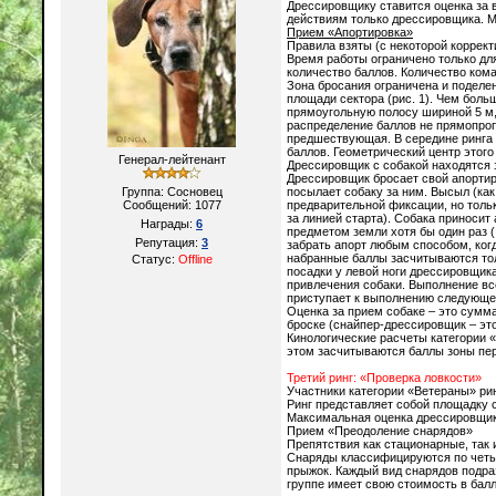
Дрессировщику ставится оценка за
действиям только дрессировщика. М
Прием «Апортировка»
Правила взяты (с некоторой корректи
Время работы ограничено только дл
количество баллов. Количество кома
Зона бросания ограничена и поделен
площади сектора (рис. 1). Чем боль
прямоугольную полосу шириной 5 м, 
распределение баллов не прямопроп
предшествующая. В середине ринга 
баллов. Геометрический центр этого
Генерал-лейтенант
Дрессировщик с собакой находятся з
Дрессировщик бросает свой апортир
Группа: Сосновец
посылает собаку за ним. Высыл (ка
Сообщений:
1077
предварительной фиксации, но тольк
за линией старта). Собака приносит
Награды:
6
предметом земли хотя бы один раз (
Репутация:
3
забрать апорт любым способом, ког
набранные баллы засчитываются тол
Статус:
Offline
посадки у левой ноги дрессировщик
привлечения собаки. Выполнение вс
приступает к выполнению следующег
Оценка за прием собаке – это сумма
броске (снайпер-дрессировщик – это
Кинологические расчеты категории 
этом засчитываются баллы зоны пер
Третий ринг: «Проверка ловкости»
Участники категории «Ветераны» рин
Ринг представляет собой площадку 
Максимальная оценка дрессировщика
Прием «Преодоление снарядов»
Препятствия как стационарные, так
Снаряды классифицируются по четыр
прыжок. Каждый вид снарядов подра
группе имеет свою стоимость в балл