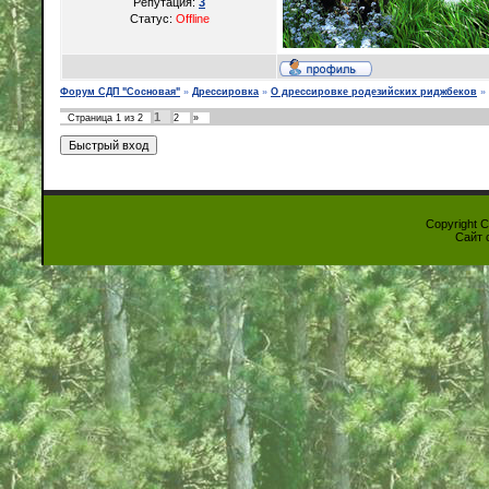
Репутация:
3
Статус:
Offline
Форум СДП "Сосновая"
»
Дрессировка
»
О дрессировке родезийских риджбеков
»
1
Страница
1
из
2
2
»
Copyright 
Сайт 