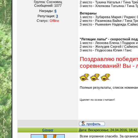
Группа: Сосновец
2 место - Тукина Наталья / Тина Тр
Сообщений:
1077
3 место - Хлопкова Татьяна / Тина Т
Награды:
6
Ветераны
Репутация:
3
1 место - Зубарева Мария / Риджес
Статус:
Offline
2 место - Разинкова Вайке / Тина Т
3 место - Рымкевич Надежда /Саймо
"Летящие лапы" - скоростной по
1 место - Леонова Елена / Подарок 
2 место - Желудев Сергей / Саймонс
3 место - Подкосова Юлия / Ганс
Поздравляю победите
соревнований! Вы - 
Полные результаты, список номинан
Цыплят по осени считают!
Ginger
Дата: Воскресенье, 24.04.2016, 18:4
Всем огромное спасибо. За организа