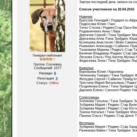
Завтра последний день записи на со
Список участников на 20.04.2016
Новички
Кургузов Геннадий / Подарок из Афр
Подкосова Юлия / Ганс
Титко Стелла / РиджесСтар Орси Бю
Родовниченко Анна / Лира
Дергачев Сергей / Тина Трейдинг М
Дергачева Алла /Тина Трейдинг Юр
Кузнецова Анастасия / Мойо Саванн
Рымкевич Александр / Саймонс Пра
Талалаева Марина / Риджэ'с Стар Та
Белянин Владимир /Риджес Стар Цв
Генерал-лейтенант
Лескова Ольга / Ред Хантер Мунаш 
Федосеева Элла / Тина Трейдинг Ло
Группа: Сосновец
Сообщений:
1077
Бывалые
Воробьева Юлия / Каролина
Награды:
6
Челнокова Тамара / Тина Трейдинг 
Репутация:
3
Желудев Сергей / Саймонс Прайд Кл
Тростина Мария Витальевна / Риджэ
Статус:
Offline
Позднякова Елена / Тина Трейдинг Ц
Дарзина Елена / Санхилл Риджес На
Спортсмены
Хлопкова Татьяна / Тина Трейдинг З
Зубарева Мария / Риджес Стар Вал
Зубарева Мария / Риджес Стар Юст
Тукина Наталья / Тина Трейдинг Мон
Панина Ольга / Риджес Стар Донге 
Ветераны
Зубарева Мария / Риджес Стар Зан
Разинкова Вайке / Тина Трейдинг Э