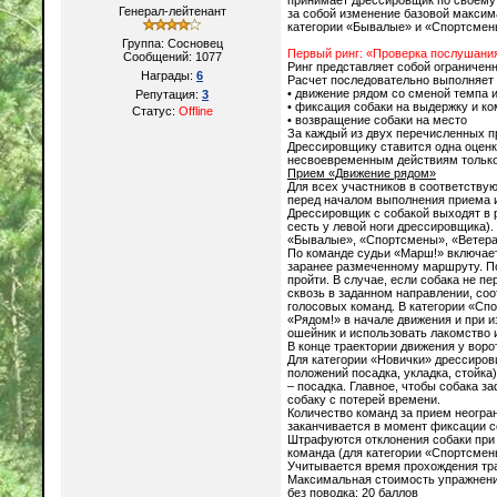
принимает дрессировщик по своему
Генерал-лейтенант
за собой изменение базовой максим
категории «Бывалые» и «Спортсмен
Группа: Сосновец
Первый ринг: «Проверка послушани
Сообщений:
1077
Ринг представляет собой ограничен
Награды:
6
Расчет последовательно выполняет
• движение рядом со сменой темпа 
Репутация:
3
• фиксация собаки на выдержку и ко
Статус:
Offline
• возвращение собаки на место
За каждый из двух перечисленных п
Дрессировщику ставится одна оценк
несвоевременным действиям только 
Прием «Движение рядом»
Для всех участников в соответству
перед началом выполнения приема и
Дрессировщик с собакой выходят в 
сесть у левой ноги дрессировщика).
«Бывалые», «Спортсмены», «Ветера
По команде судьи «Марш!» включает
заранее размеченному маршруту. П
пройти. В случае, если собака не п
сквозь в заданном направлении, со
голосовых команд. В категории «Сп
«Рядом!» в начале движения и при 
ошейник и использовать лакомство 
В конце траектории движения у вор
Для категории «Новички» дрессиров
положений посадка, укладка, стойк
– посадка. Главное, чтобы собака 
собаку с потерей времени.
Количество команд за прием неогра
заканчивается в момент фиксации с
Штрафуются отклонения собаки при 
команда (для категории «Спортсмен
Учитывается время прохождения тр
Максимальная стоимость упражнени
без поводка: 20 баллов