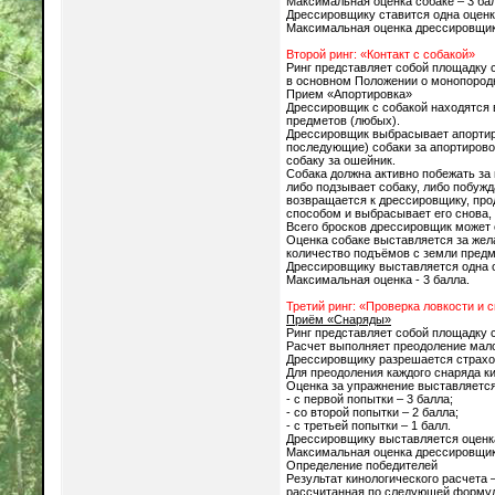
Максимальная оценка собаке – 3 ба
Дрессировщику ставится одна оценк
Максимальная оценка дрессировщика
Второй ринг: «Контакт с собакой»
Ринг представляет собой площадку 
в основном Положении о монопород
Прием «Апортировка»
Дрессировщик с собакой находятся в
предметов (любых).
Дрессировщик выбрасывает апортиро
последующие) собаки за апортиров
собаку за ошейник.
Собака должна активно побежать за 
либо подзывает собаку, либо побужд
возвращается к дрессировщику, про
способом и выбрасывает его снова, 
Всего бросков дрессировщик может с
Оценка собаке выставляется за жела
количество подъёмов с земли предме
Дрессировщику выставляется одна оц
Максимальная оценка - 3 балла.
Третий ринг: «Проверка ловкости и 
Приём «Снаряды»
Ринг представляет собой площадку 
Расчет выполняет преодоление мало
Дрессировщику разрешается страхо
Для преодоления каждого снаряда к
Оценка за упражнение выставляется
- с первой попытки – 3 балла;
- со второй попытки – 2 балла;
- с третьей попытки – 1 балл.
Дрессировщику выставляется оценка
Максимальная оценка дрессировщика
Определение победителей
Результат кинологического расчета 
рассчитанная по следующей форму