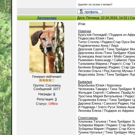
Цыплят по осени считают!
Джуманджи
Дата: Пятница, 22.04.2016, 14:32 | 
Итак
Новички
Кургузов Геннадий / Подарок из Афр
Подкосова Юлия / Ганс
Титко Стелла / РиджесСтар Орси Бю
Родовниченко Анна / Лира
Дергачев Сергей / Тина Трейдинг М
Дергачева Алла /Тина Трейдинг Юр
Кузнецова Анастасия / Мойо Саванн
Рымкевич Александр / Саймонс Пра
Талалаева Марина / Риджэ'с Стар Та
Белянин Владимир /Риджес Стар Цв
Лескова Ольга / Ред Хантер Мунаш 
Федосеева Элла / Тина Трейдинг Ло
Генерал-лейтенант
Бывалые
Группа: Сосновец
Воробьева Юлия / Каролина
Сообщений:
1077
Челнокова Тамара / Тина Трейдинг 
Желудев Сергей / Саймонс Прайд Кл
Награды:
6
Тростина Мария Витальевна / Риджэ
Репутация:
3
Позднякова Елена / Тина Трейдинг Ц
Дарзина Елена / Санхилл Риджес На
Статус:
Offline
И Надежда / Злато Руси Земма Аша
Леонова Елена / Подарок из Африки
Спортсмены
Хлопкова Татьяна / Тина Трейдинг З
Зубарева Мария / Риджес Стар Вал
Зубарева Мария / Риджес Стар Юст
Тукина Наталья / Тина Трейдинг Мон