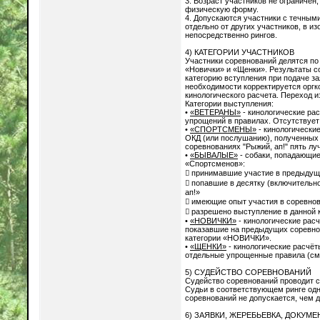
3. Возраст участников не ограниче
физическую форму.
4. Допускаются участники с течным
отдельно от других участников, в и
непосредственно рингов.
4) КАТЕГОРИИ УЧАСТНИКОВ
Участники соревнований делятся по
«Новички» и «Щенки». Результаты с
категорию вступления при подаче за
необходимости корректируется орг
кинологического расчета. Переход и
Категории выступления:
•
«ВЕТЕРАНЫ»
- кинологические рас
упрощений в правилах. Отсутствует
•
«СПОРТСМЕНЫ»
- кинологически
ОКД (или послушанию), полученных 
соревнованиях "Рыжий, ап!" пять л
•
«БЫВАЛЫЕ»
- собаки, попадающие
«Спортсменов»:
 принимавшие участие в предыдущ
 попавшие в десятку (включительн
ап!»
 имеющие опыт участия в соревно
 разрешено выступление в данной 
•
«НОВИЧКИ»
- кинологические рас
показавшие на предыдущих соревнов
категории «НОВИЧКИ».
•
«ЩЕНКИ»
- кинологические расчёт
отдельные упрощенные правила (см
5) СУДЕЙСТВО СОРЕВНОВАНИЙ
Судейство соревнований проводит с
Судьи в соответствующем ринге одни
соревнований не допускается, чем д
6) ЗАЯВКИ, ЖЕРЕБЬЕВКА, ДОКУМ