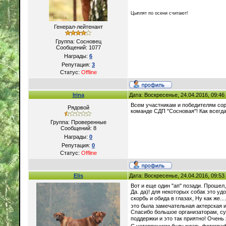
Цыплят по осени считают!
Генерал-лейтенант
Группа: Сосновец
Сообщений:
1077
Награды:
6
Репутация:
3
Статус:
Offline
Irina
Дата: Воскресенье, 24.04.2016, 09:4
Всем участникам и победителям сор
Рядовой
команде СДП "Сосновая"! Как всегда 
Группа: Проверенные
Сообщений:
8
Награды:
0
Репутация:
0
Статус:
Offline
Elis
Дата: Воскресенье, 24.04.2016, 09:5
Вот и еще один "ап" позади. Прошел,
Да. да)! для некоторых собак это у
скорбь и обида в глазах, Ну как же
это была замечательная актерская и
Спасибо большое организаторам, суд
поддержки и это так приятно! Очень