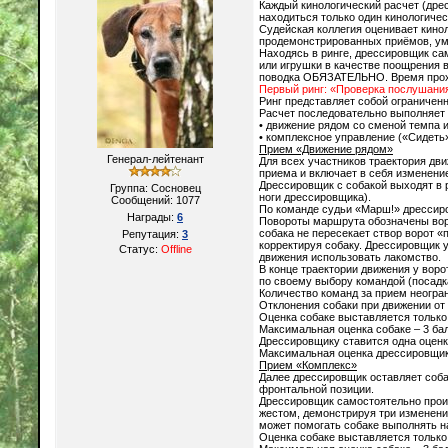
Каждый кинологический расчет (дре
находиться только один кинологичес
Судейская коллегия оценивает кино
продемонстрированных приёмов, ум
Находясь в ринге, дрессировщик са
или игрушки в качестве поощрения 
поводка ОБЯЗАТЕЛЬНО. Время прохо
Первый ринг: «Проверка послушани
Ринг представляет собой ограничен
Расчет последовательно выполняет 
• движение рядом со сменой темпа 
• комплексное управление («Сидеть»
Прием «Движение рядом»
Генерал-лейтенант
Для всех участников траектория дв
приема и включает в себя изменени
Дрессировщик с собакой выходят в р
Группа: Сосновец
ноги дрессировщика).
Сообщений:
1077
По команде судьи «Марш!» дрессир
Награды:
6
Повороты маршрута обозначены воро
собака не пересекает створ ворот 
Репутация:
3
корректируя собаку. Дрессировщик 
Статус:
Offline
движения использовать лакомство.
В конце траектории движения у вор
по своему выбору командой (посадка
Количество команд за прием неогра
Отклонения собаки при движении от
Оценка собаке выставляется только
Максимальная оценка собаке – 3 ба
Дрессировщику ставится одна оценк
Максимальная оценка дрессировщика
Прием «Комплекс»
Далее дрессировщик оставляет собак
фронтальной позиции.
Дрессировщик самостоятельно прои
жестом, демонстрируя три изменени
может помогать собаке выполнять н
Оценка собаке выставляется только