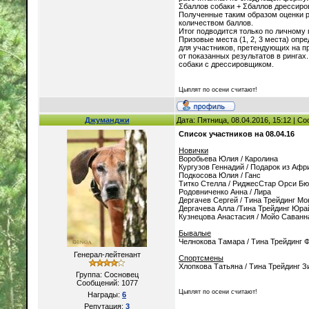
Σбаллов собаки + Σбаллов дрессир
Полученные таким образом оценки 
количеством баллов.
Итог подводится только по личному 
Призовые места (1, 2, 3 места) опр
для участников, претендующих на п
от показанных результатов в рингах
собаки с дрессировщиком.
Цыплят по осени считают!
Джуманджи
Дата: Пятница, 08.04.2016, 15:12 | 
Список участников на 08.04.16
Новички
Воробьева Юлия / Каролина
Кургузов Геннадий / Подарок из Афр
Подкосова Юлия / Ганс
Титко Стелла / РиджесСтар Орси Бю
Родовниченко Анна / Лира
Дергачев Сергей / Тина Трейдинг М
Дергачева Алла /Тина Трейдинг Юр
Кузнецова Анастасия / Мойо Саванн
Бывалые
Челнокова Тамара / Тина Трейдинг 
Генерал-лейтенант
Спортсмены
Хлопкова Татьяна / Тина Трейдинг З
Группа: Сосновец
Сообщений:
1077
Цыплят по осени считают!
Награды:
6
Репутация:
3