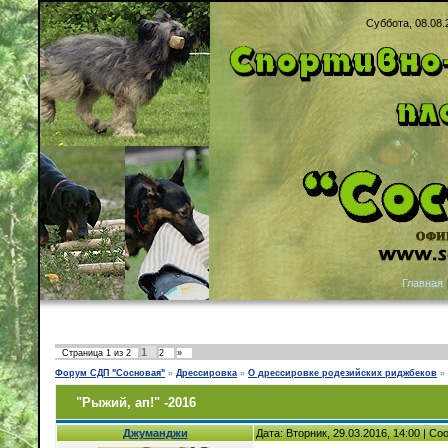
Суббота, 08.08.
Главная
1
Страница
1
из
2
2
»
Форум СДП "Сосновая"
»
Дрессировка
»
О дрессировке родезийских риджбеков
»
"Рыжий, ап!" -2016
Джуманджи
Дата: Вторник, 29.03.2016, 14:00 | С