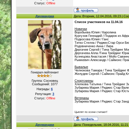
Статус:
Offline
Джуманджи
Дата: Вторник, 12.04.2016, 09:23 | С
Список участников на 11.04.16
Новички
Воробьева Юлия / Каролина
Кургузов Геннадий / Подарок из Афр
Подкосова Юлия / Ганс
Титко Стелла / РиджесСтар Орси Бю
Родовниченко Анна / Лира
Дергачев Сергей / Тина Трейдинг М
Дергачева Алла /Тина Трейдинг Юр
Кузнецова Анастасия / Мойо Саванн
Рымкевич Александр / Саймонс Пра
Бывалые
Челнокова Тамара / Тина Трейдинг 
Генерал-лейтенант
Желудев Сергей / Саймонс Прайд Кл
Группа: Сосновец
Спортсмены
Сообщений:
1077
Хлопкова Татьяна / Тина Трейдинг З
Зубарева Мария / Риджес Стар Вал
Награды:
6
Зубарева Мария / Риджес Стар Юст
Репутация:
3
Ветераны
Статус:
Offline
Зубарева Мария / Риджес Стар Зан
Цыплят по осени считают!
Джуманджи
Дата: Понедельник, 18.04.2016, 11:2