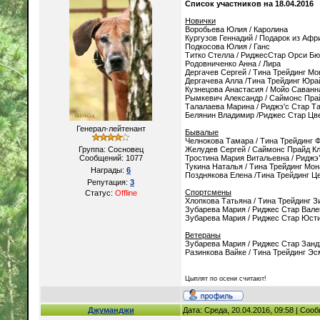
Список участников на 18.04.2016
Новички
Воробьева Юлия / Каролина
Кургузов Геннадий / Подарок из Афр
Подкосова Юлия / Ганс
Титко Стелла / РиджесСтар Орси Бю
Родовниченко Анна / Лира
Дергачев Сергей / Тина Трейдинг М
Дергачева Алла /Тина Трейдинг Юр
Кузнецова Анастасия / Мойо Саванн
Рымкевич Александр / Саймонс Пра
Талалаева Марина / Риджэ'с Стар Та
Белянин Владимир /Риджес Стар Цв
Генерал-лейтенант
Бывалые
Челнокова Тамара / Тина Трейдинг 
Группа: Сосновец
Желудев Сергей / Саймонс Прайд Кл
Сообщений:
1077
Тростина Мария Витальевна / Риджэ
Тукина Наталья / Тина Трейдинг Мон
Награды:
6
Позднякова Елена /Тина Трейдинг Ц
Репутация:
3
Спортсмены
Статус:
Offline
Хлопкова Татьяна / Тина Трейдинг З
Зубарева Мария / Риджес Стар Вал
Зубарева Мария / Риджес Стар Юст
Ветераны
Зубарева Мария / Риджес Стар Зан
Разинкова Вайке / Тина Трейдинг Э
Цыплят по осени считают!
Джуманджи
Дата: Среда, 20.04.2016, 09:58 | Со