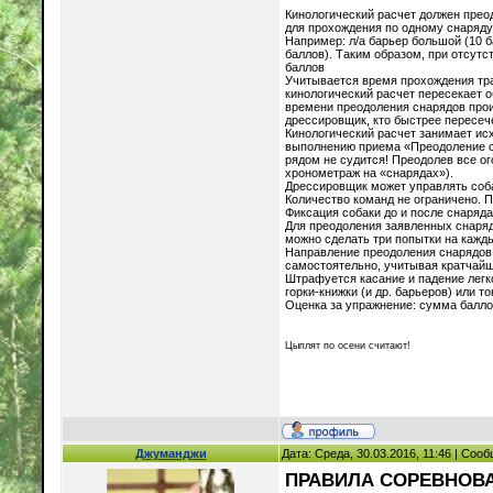
Кинологический расчет должен прео
для прохождения по одному снаряду
Например: л/а барьер большой (10 ба
баллов). Таким образом, при отсут
баллов
Учитывается время прохождения тра
кинологический расчет пересекает 
времени преодоления снарядов прои
дрессировщик, кто быстрее пересеч
Кинологический расчет занимает исх
выполнению приема «Преодоление сн
рядом не судится! Преодолев все о
хронометраж на «снарядах»).
Дрессировщик может управлять соба
Количество команд не ограничено. 
Фиксация собаки до и после снаряда
Для преодоления заявленных снаряд
можно сделать три попытки на кажд
Направление преодоления снарядов 
самостоятельно, учитывая кратчайш
Штрафуется касание и падение легк
горки-книжки (и др. барьеров) или 
Оценка за упражнение: сумма балло
Цыплят по осени считают!
Джуманджи
Дата: Среда, 30.03.2016, 11:46 | Соо
ПРАВИЛА СОРЕВНОВА