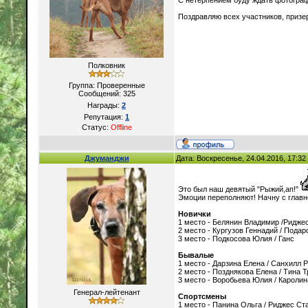
С нетерпением буду ждать фотогра
Поздравляю всех участников, призер
Полковник
Группа: Проверенные
Сообщений:
325
Награды:
2
Репутация:
1
Статус:
Offline
Джуманджи
Дата: Воскресенье, 24.04.2016, 17:3
Это был наш девятый "Рыжий,ап!"
Эмоции переполняют! Начну с главно
Новички
1 место - Белянин Владимир /Ридже
2 место - Кургузов Геннадий / Пода
3 место - Подкосова Юлия / Ганс
Бывалые
1 место - Дарзина Елена / Санхилл 
2 место - Позднякова Елена / Тина 
3 место - Воробьева Юлия / Каролин
Генерал-лейтенант
Спортсмены
1 место - Панина Ольга / Риджес Ст