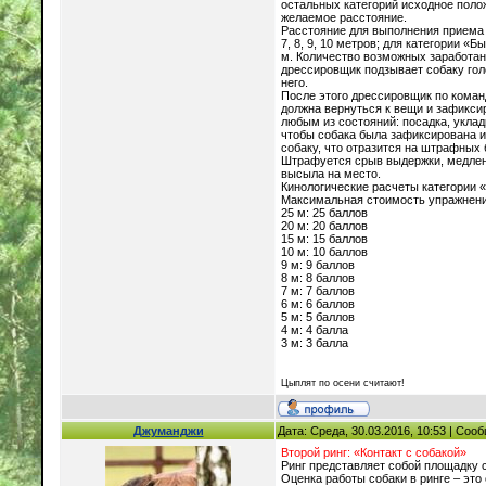
остальных категорий исходное поло
желаемое расстояние.
Расстояние для выполнения приема д
7, 8, 9, 10 метров; для категории «
м. Количество возможных заработан
дрессировщик подзывает собаку гол
него.
После этого дрессировщик по коман
должна вернуться к вещи и зафикси
любым из состояний: посадка, уклад
чтобы собака была зафиксирована и
собаку, что отразится на штрафных 
Штрафуется срыв выдержки, медлен
высыла на место.
Кинологические расчеты категории 
Максимальная стоимость упражнени
25 м: 25 баллов
20 м: 20 баллов
15 м: 15 баллов
10 м: 10 баллов
9 м: 9 баллов
8 м: 8 баллов
7 м: 7 баллов
6 м: 6 баллов
5 м: 5 баллов
4 м: 4 балла
3 м: 3 балла
Цыплят по осени считают!
Джуманджи
Дата: Среда, 30.03.2016, 10:53 | Со
Второй ринг: «Контакт с собакой»
Ринг представляет собой площадку 
Оценка работы собаки в ринге – это