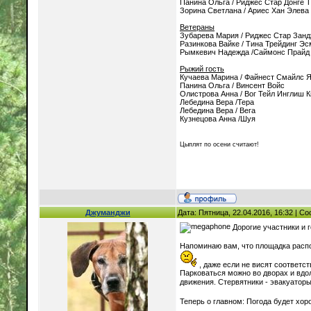
Панина Ольга / Риджес Стар Донге 
Зорина Светлана / Ариес Хан Элева
Ветераны
Зубарева Мария / Риджес Стар Зан
Разинкова Вайке / Тина Трейдинг Э
Рымкевич Надежда /Саймонс Прайд 
Рыжий гость
Кучаева Марина / Файнест Смайлс 
Панина Ольга / Винсент Войс
Олистрова Анна / Вог Тейл Инглиш 
Лебедина Вера /Тера
Лебедина Вера / Вега
Кузнецова Анна /Шуя
Цыплят по осени считают!
Джуманджи
Дата: Пятница, 22.04.2016, 16:32 | 
Дорогие участники и 
Напоминаю вам, что площадка распол
, даже если не висят соответс
Парковаться можно во дворах и вдо
движения. Стервятники - эвакуатор
Теперь о главном: Погода будет хо