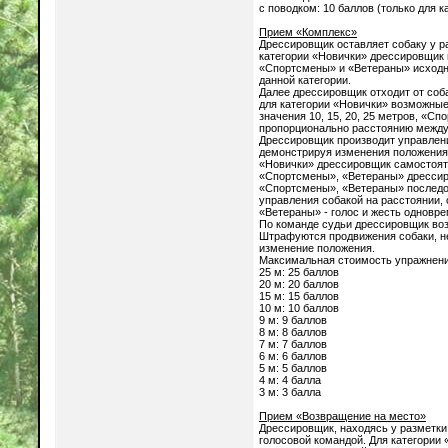
с поводком: 10 баллов (только для 
Прием «Комплекс»
Дрессировщик оставляет собаку у ра
категории «Новички» дрессировщик 
«Спортсмены» и «Ветераны» исходно
данной категории.
Далее дрессировщик отходит от соб
для категории «Новички» возможные з
значения 10, 15, 20, 25 метров, «С
пропорционально расстоянию между
Дрессировщик производит управлен
демонстрируя изменения положения с
«Новички» дрессировщик самостояте
«Спортсмены», «Ветераны» дрессиро
«Спортсмены», «Ветераны» последо
управления собакой на расстоянии, 
«Ветераны» - голос и жесть одновр
По команде судьи дрессировщик воз
Штрафуются продвижения собаки, не
изменение положения.
Максимальная стоимость упражнени
25 м: 25 баллов
20 м: 20 баллов
15 м: 15 баллов
10 м: 10 баллов
9 м: 9 баллов
8 м: 8 баллов
7 м: 7 баллов
6 м: 6 баллов
5 м: 5 баллов
4 м: 4 балла
3 м: 3 балла
Прием «Возвращение на место»
Дрессировщик, находясь у разметки,
голосовой командой. Для категории