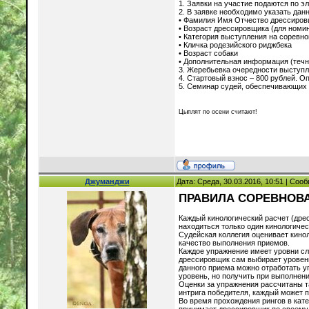
1. Заявки на участие подаются по э
2. В заявке необходимо указать дан
• Фамилия Имя Отчество дрессиро
• Возраст дрессировщика (для номи
• Категория выступления на соревн
• Кличка родезийского риджбека
• Возраст собаки
• Дополнительная информация (течн
3. Жеребьевка очередности выступл
4. Стартовый взнос – 800 рублей. О
5. Семинар судей, обеспечивающих 
Цыплят по осени считают!
Джуманджи
Дата: Среда, 30.03.2016, 10:51 | Со
ПРАВИЛА СОРЕВНОВ
Каждый кинологический расчет (дре
находиться только один кинологичес
Судейская коллегия оценивает кинол
качество выполнения приемов.
Каждое упражнение имеет уровни сл
дрессировщик сам выбирает уровен
данного приема можно отработать у
уровень, но получить при выполнен
Оценки за упражнения рассчитаны т
интрига победителя, каждый может 
Во время прохождения рингов в кат