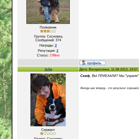
Полковник
Группа: Сосновец
Сообщений:
374
Награды:
2
Репутация:
2
Статус:
Offline
Julia
Дата: Воскресенье, 11.08.2013, 19:5
Скиф
, ВЫ ПРИЕХАЛИ? Мы "украли" 
Иногда шаг вперед - это результат хорошего
Сержант
Группа: Сосновец