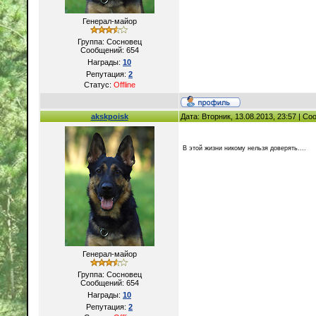
Генерал-майор
Группа: Сосновец
Сообщений:
654
Награды:
10
Репутация:
2
Статус:
Offline
akskpoisk
Дата: Вторник, 13.08.2013, 23:57 | С
В этой жизни никому нельзя доверять....
Генерал-майор
Группа: Сосновец
Сообщений:
654
Награды:
10
Репутация:
2