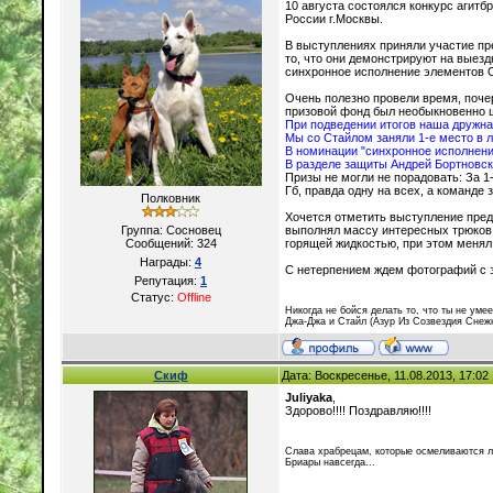
10 августа состоялся конкурс агит
России г.Москвы.
В выступлениях приняли участие п
то, что они демонстрируют на выез
синхронное исполнение элементов О
Очень полезно провели время, поче
призовой фонд был необыкновенно щ
При подведении итогов наша дружна
Мы со Стайлом заняли 1-е место в л
В номинации "синхронное исполнени
В разделе защиты Андрей Бортновск
Призы не могли не порадовать: За 1
Гб, правда одну на всех, а команде 
Полковник
Хочется отметить выступление предс
Группа: Сосновец
выполнял массу интересных трюков, 
Сообщений:
324
горящей жидкостью, при этом менял 
Награды:
4
С нетерпением ждем фотографий с 
Репутация:
1
Статус:
Offline
Никогда не бойся делать то, что ты не ум
Джа-Джа и Стайл (Азур Из Созвездия Снеж
Скиф
Дата: Воскресенье, 11.08.2013, 17:0
Juliyaka
,
Здорово!!!! Поздравляю!!!!
Слава храбрецам, которые осмеливаются лю
Бриары навсегда...