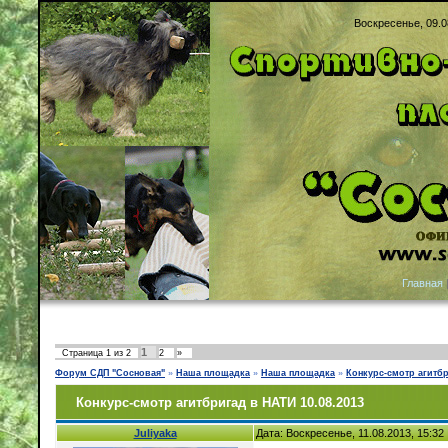
Воскресенье, 09.0
Главная
1
Страница
1
из
2
2
»
Форум СДП "Сосновая"
»
Наша площадка
»
Наша площадка
»
Конкурс-смотр агитбр
Конкурс-смотр агитбригад в НАТИ 10.08.2013
Juliyaka
Дата: Воскресенье, 11.08.2013, 15:3