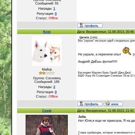
Сообщений:
55
Награды:
1
Репутация:
0
Статус:
Offline
Kost
Дата: Воскресенье, 11.08.2013, 20:4
Цитата
(
Julia
)
Мы "украли" несклько идей специально дл
Не украли, а переняли опыт
(
Андрей! ДаЁшь фотки!!!!!!
Майор
Басенджи Марлен Брао Гарай (Джа-Джа)
БШО Азур Из Созвездия Снежных Псов (Ст
Группа: Сосновец
Сообщений:
189
Награды:
2
Репутация:
0
Статус:
Offline
Скиф
Дата: Воскресенье, 11.08.2013, 21:4
Julia
,
Нет Юля,я еще не приехала. Я на да
Слава храбрецам, которые осмеливаются лю