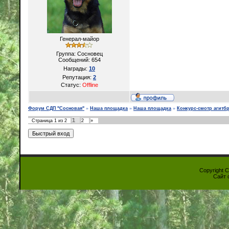
Генерал-майор
Группа: Сосновец
Сообщений:
654
Награды:
10
Репутация:
2
Статус:
Offline
Форум СДП "Сосновая"
»
Наша площадка
»
Наша площадка
»
Конкурс-смотр агитбр
1
Страница
1
из
2
2
»
Copyright 
Сайт 