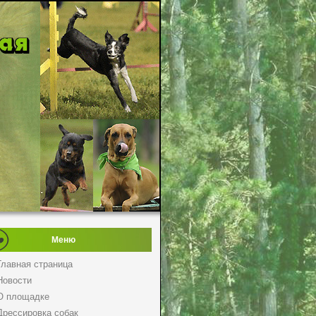
Меню
Главная страница
Новости
О площадке
Дрессировка собак