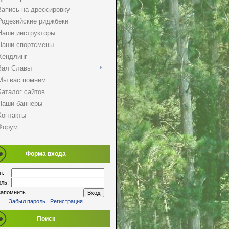
Запись на дрессировку
Родезийские риджбеки
Наши инструкторы
Наши спортсмены
Хендлинг
Зал Славы
Мы вас помним...
Каталог сайтов
Наши баннеры
Контакты
Форум
Форма входа
н:
ль:
запомнить
Забыл пароль
|
Регистрация
Поиск