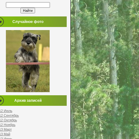
Случайное фото
Архив записей
12 Июль
12 Сентябрь
12 Октябрь
12 Ноябрь
13 Март
13 Май
13 Июнь