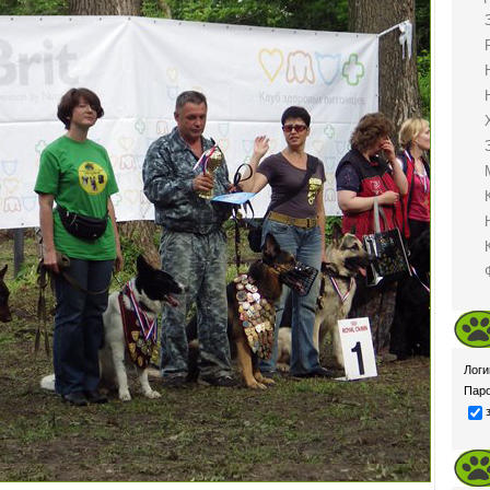
Логи
Паро