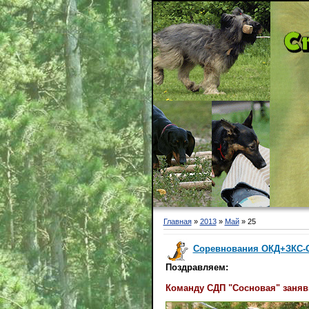
Главная
»
2013
»
Май
»
25
Соревнования ОКД+ЗКС-СА
Поздравляем:
Команду СДП "Сосновая" заняв