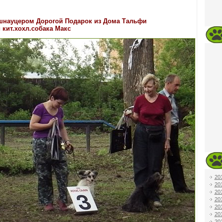
гшнауцером Дорогой Подарок из Дома Тальфи
 кит.хохл.собака Макс
20
20
20
20
20
20
20