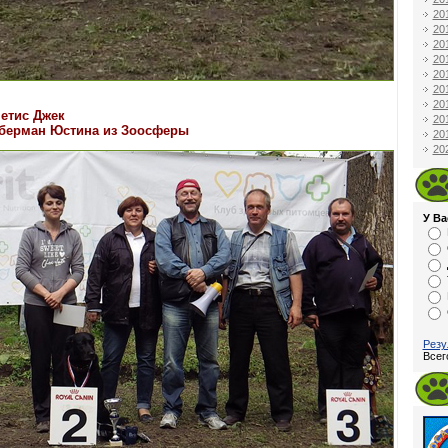
20
20
20
20
20
20
20
етис Джек
20
оберман Юстина из Зоосферы
20
20
У Ва
Резу
Всег