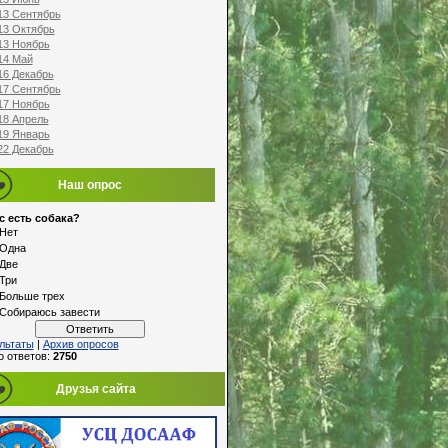
13 Сентябрь
13 Октябрь
13 Ноябрь
14 Май
16 Декабрь
17 Сентябрь
17 Ноябрь
18 Апрель
19 Январь
22 Декабрь
Наш опрос
с есть собака?
Нет
Одна
Две
Три
Больше трех
Собираюсь завести
льтаты
|
Архив опросов
о ответов:
2750
Друзья сайта