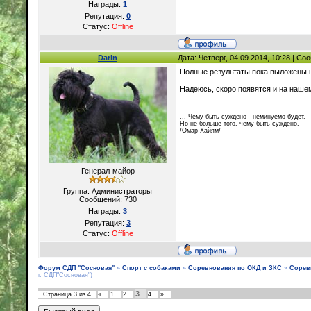
Награды:
1
Репутация:
0
Статус:
Offline
Darin
Дата: Четверг, 04.09.2014, 10:28 | С
Полные результаты пока выложены 
Надеюсь, скоро появятся и на наше
... Чему быть суждено - неминуемо будет.
Но не больше того, чему быть суждено.
/Омар Хайям/
Генерал-майор
Группа: Администраторы
Сообщений:
730
Награды:
3
Репутация:
3
Статус:
Offline
Форум СДП "Сосновая"
»
Спорт с собаками
»
Соревнования по ОКД и ЗКС
»
Сорев
г. СДП"Сосновая")
3
Страница
3
из
4
«
1
2
4
»