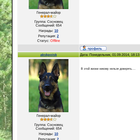
Генерал-майор
Группа: Сосновец
Сообщений:
654
Награды:
10
Репутация:
2
Статус:
Offline
akskpoisk
Дата: Понедельник, 01.09.2014, 18:1
В этой жизни никому нельзя доверять....
Генерал-майор
Группа: Сосновец
Сообщений:
654
Награды:
10
Репутация:
2