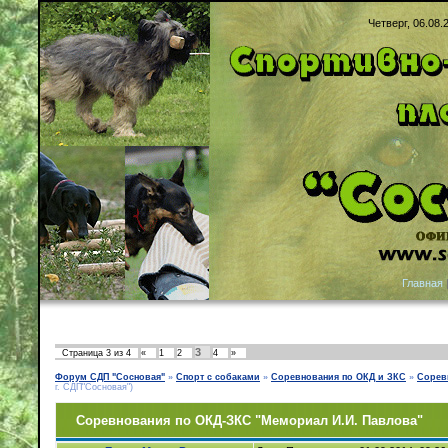
Четверг, 06.08.
Главная
3
Страница
3
из
4
«
1
2
4
»
Форум СДП "Сосновая"
»
Спорт с собаками
»
Соревнования по ОКД и ЗКС
»
Сорев
г. СДП"Сосновая")
Соревнования по ОКД-ЗКС "Мемориал И.И. Павлова"