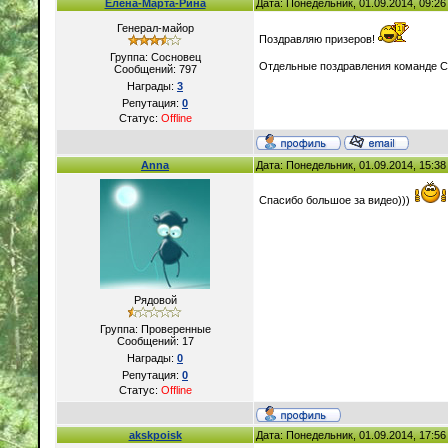
Елена-Марта-Рина
Дата: Понедельник, 01.09.2014, 09:2
Генерал-майор
Поздравляю призеров!
Группа: Сосновец
Отдельные поздравления команде 
Сообщений:
797
Награды:
3
Репутация:
0
Статус:
Offline
Anna
Дата: Понедельник, 01.09.2014, 15:3
Спасибо большое за видео)))
Рядовой
Группа: Проверенные
Сообщений:
17
Награды:
0
Репутация:
0
Статус:
Offline
akskpoisk
Дата: Понедельник, 01.09.2014, 17:5