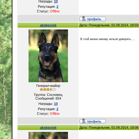
Награды:
10
Репутация:
2
Статус:
Offline
akskpoisk
Дата: Понедельник, 01.09.2014, 18:0
В этой жизни никому нельзя доверять....
Генерал-майор
Группа: Сосновец
Сообщений:
654
Награды:
10
Репутация:
2
Статус:
Offline
akskpoisk
Дата: Понедельник, 01.09.2014, 18:0