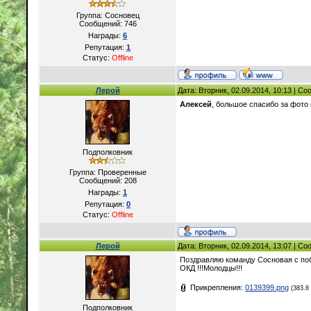
Группа: Сосновец
Сообщений:
746
Награды:
6
Репутация:
1
Статус:
Offline
Лерой
Дата: Вторник, 02.09.2014, 10:13 | С
Алексей
, большое спасибо за фото и
Подполковник
Группа: Проверенные
Сообщений:
208
Награды:
1
Репутация:
0
Статус:
Offline
Лерой
Дата: Вторник, 02.09.2014, 13:07 | С
Поздравляю команду Сосновая с поб
ОКД !!!Молодцы!!!
Прикрепления:
0139399.png
(383.8
Подполковник