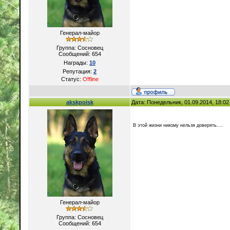
Генерал-майор
Группа: Сосновец
Сообщений:
654
Награды:
10
Репутация:
2
Статус:
Offline
akskpoisk
Дата: Понедельник, 01.09.2014, 18:0
В этой жизни никому нельзя доверять....
Генерал-майор
Группа: Сосновец
Сообщений:
654