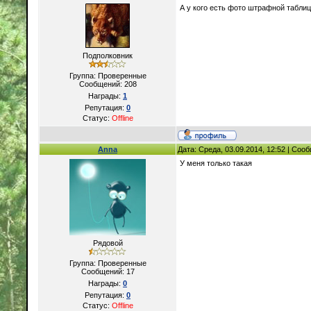
А у кого есть фото штрафной табли
Подполковник
Группа: Проверенные
Сообщений:
208
Награды:
1
Репутация:
0
Статус:
Offline
Anna
Дата: Среда, 03.09.2014, 12:52 | Со
У меня только такая
Рядовой
Группа: Проверенные
Сообщений:
17
Награды:
0
Репутация:
0
Статус:
Offline